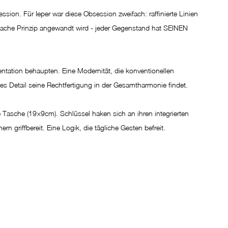
ssion. Für Ieper war diese Obsession zweifach: raffinierte Linien 
nfache Prinzip angewandt wird - jeder Gegenstand hat SEINEN 
ntation behaupten. Eine Modernität, die konventionellen 
des Detail seine Rechtfertigung in der Gesamtharmonie findet.
e Tasche (19×9cm). Schlüssel haken sich an ihren integrierten 
rn griffbereit. Eine Logik, die tägliche Gesten befreit.