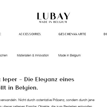
E
ACCESSOIRES
GESCHENKKARTE
D
schen
Materialien & Innovation
Made in Belgium
kideen
Ieper - Die Eleganz eines
lt in Belgien.
 verwandeln. Nicht durch ostentative Präsenz, sondern durch jene 
zu dieser seltenen Familie: Objekte, die zum Begleiten entworfen, 