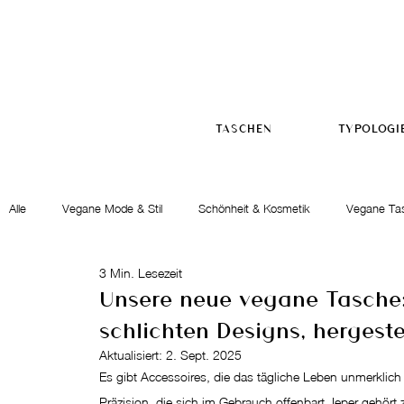
TASCHEN
TYPOLOGI
Alle
Vegane Mode & Stil
Schönheit & Kosmetik
Vegane Ta
3 Min. Lesezeit
Die Geschichte von Lubay
Ethik & Engagement
Geschen
Unsere neue vegane Tasche: 
schlichten Designs, hergestel
Aktualisiert:
2. Sept. 2025
Es gibt Accessoires, die das tägliche Leben unmerklich
Präzision, die sich im Gebrauch offenbart. Ieper gehört 