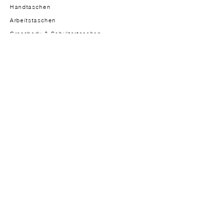
Handtaschen
Arbeitstaschen
Crossbody & Schultertaschen
Herrenmodelle
DIE MARKE
Gründerin
Über
Ansatz
Materialien
Design
Studio-atelier
In der Presse
JOURNAL
Journal