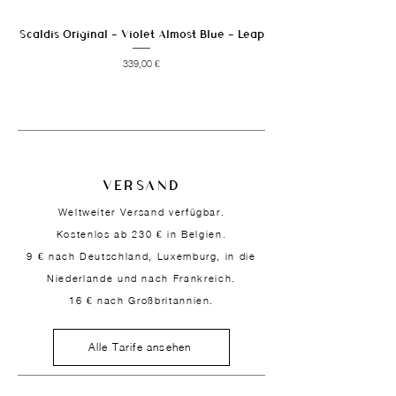
Scaldis Original - Violet Almost Blue - Leap
Preis
339,00 €
VERSAND
Weltweiter Versand verfügbar.
Kostenlos ab 230 € in Belgien.
9 € nach Deutschland, Luxemburg, in die
Niederlande und nach Frankreich.
16 € nach Großbritannien.
Alle Tarife ansehen