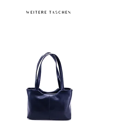
trocknen lassen.
% aus biobasierten Bestandteilen und ist
Diese Next-Gen-Veganmaterialien bieten
WEITERE TASCHEN
von der USDA sowie der Vegan Society
eine Widerstandsfähigkeit, die für den
zertifiziert. Enthält keine tierischen
normalen Gebrauch geeignet ist, auch
Bestandteile.
unter feuchten Bedingungen, sind jedoch
nicht als wasserdichte Materialien
konzipiert.
Ein silikon- und ölfreies Imprägnierspray
kann verwendet werden, nach vorherigem
Test an einer unauffälligen Stelle.
Bei Flecken zügig abwischen, um Spuren
zu vermeiden.
Längere Feuchtigkeitseinwirkung und
Hitzequellen vermeiden.