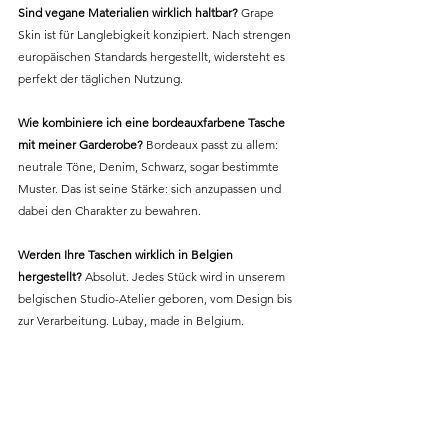
Sind vegane Materialien wirklich haltbar?
 Grape 
Skin ist für Langlebigkeit konzipiert. Nach strengen 
europäischen Standards hergestellt, widersteht es 
perfekt der täglichen Nutzung.
Wie kombiniere ich eine bordeauxfarbene Tasche 
mit meiner Garderobe?
 Bordeaux passt zu allem: 
neutrale Töne, Denim, Schwarz, sogar bestimmte 
Muster. Das ist seine Stärke: sich anzupassen und 
dabei den Charakter zu bewahren.
Werden Ihre Taschen wirklich in Belgien 
hergestellt?
 Absolut. Jedes Stück wird in unserem 
belgischen Studio-Atelier geboren, vom Design bis 
zur Verarbeitung. Lubay, made in Belgium.
Entdecken Sie unsere Kollektion veganer Taschen 
in Grape Skin Vin und erfahren Sie, wie diese 
zeitlose Farbe Ihren Alltag verwandeln kann.