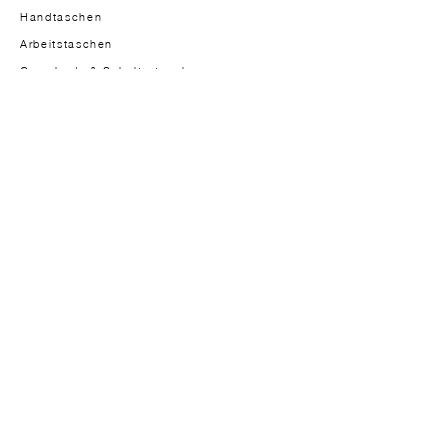
Handtaschen
Arbeitstaschen
Crossbody & Schultertaschen
Herrenmodelle
DIE MARKE
Gründerin
Über
Ansatz
Materialien
Design
Studio-atelier
In der Presse
JOURNAL
Journal