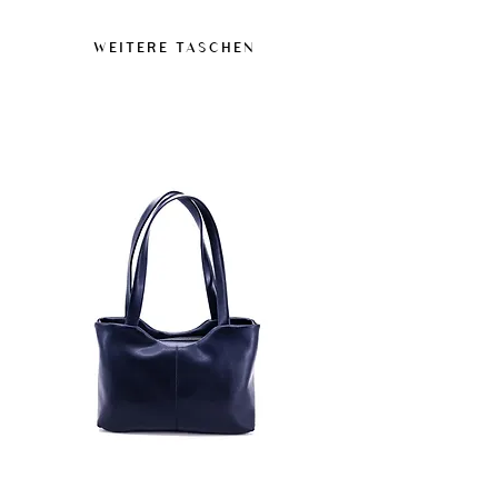
Ciderproduktion anfallen. Es besteht zu 91
trocknen lassen.
% aus biobasierten Bestandteilen und ist
Diese Next-Gen-Veganmaterialien bieten
WEITERE TASCHEN
von der USDA sowie der Vegan Society
eine Widerstandsfähigkeit, die für den
zertifiziert. Enthält keine tierischen
normalen Gebrauch geeignet ist, auch
Bestandteile.
unter feuchten Bedingungen, sind jedoch
nicht als wasserdichte Materialien
konzipiert.
Ein silikon- und ölfreies Imprägnierspray
kann verwendet werden, nach vorherigem
Test an einer unauffälligen Stelle.
Bei Flecken zügig abwischen, um Spuren
zu vermeiden.
Längere Feuchtigkeitseinwirkung und
Hitzequellen vermeiden.