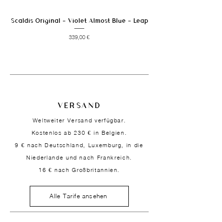
Scaldis Original - Violet Almost Blue - Leap
Preis
339,00 €
VERSAND
Weltweiter Versand verfügbar.
Kostenlos ab 230 € in Belgien.
9 € nach Deutschland, Luxemburg, in die
Niederlande und nach Frankreich.
16 € nach Großbritannien.
Alle Tarife ansehen