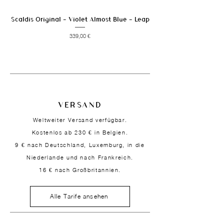
Scaldis Original - Violet Almost Blue - Leap
Preis
339,00 €
VERSAND
Weltweiter Versand verfügbar.
Kostenlos ab 230 € in Belgien.
9 € nach Deutschland, Luxemburg, in die
Niederlande und nach Frankreich.
16 € nach Großbritannien.
Alle Tarife ansehen