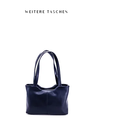
trocknen lassen.
% aus biobasierten Bestandteilen und ist
Diese Next-Gen-Veganmaterialien bieten
WEITERE TASCHEN
von der USDA sowie der Vegan Society
eine Widerstandsfähigkeit, die für den
zertifiziert. Enthält keine tierischen
normalen Gebrauch geeignet ist, auch
Bestandteile.
unter feuchten Bedingungen, sind jedoch
nicht als wasserdichte Materialien
konzipiert.
Ein silikon- und ölfreies Imprägnierspray
kann verwendet werden, nach vorherigem
Test an einer unauffälligen Stelle.
Bei Flecken zügig abwischen, um Spuren
zu vermeiden.
Längere Feuchtigkeitseinwirkung und
Hitzequellen vermeiden.