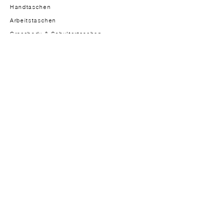
Handtaschen
Arbeitstaschen
Crossbody & Schultertaschen
Herrenmodelle
DIE MARKE
Gründerin
Über
Ansatz
Materialien
Design
Studio-atelier
In der Presse
JOURNAL
Journal