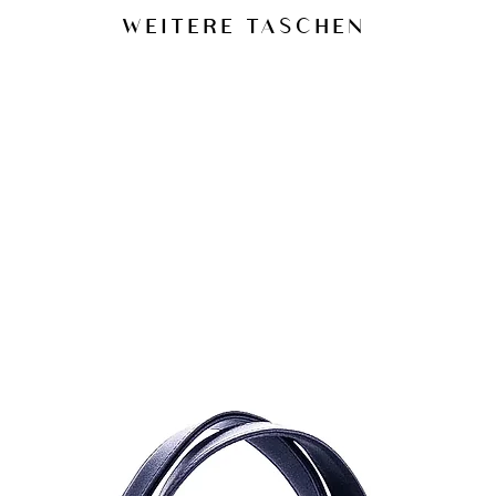
Ein silikon- un
WEITERE TASCHEN
Test an einer un
Bei Flecken vor
Längere Feucht