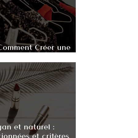
Comment Créer une
hique et Stylée
an et naturel :
ionnées et critères