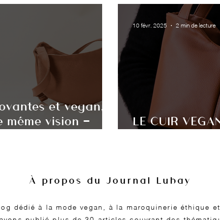
10 févr. 2025
2 min de lecture
ovantes et vegan,
ne même vision —
LE CUIR VEGAN
ay
Quelles Sont le
À propos du Journal Lubay
log dédié à la mode vegan, à la maroquinerie éthique 
avons publié plus de 30 articles couvrant des thématiqu