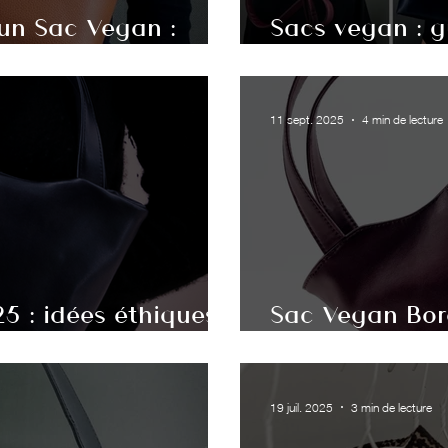
un Sac Vegan :
Sacs vegan : 
026
critères de ch
11 sept. 2025
4 min de lecture
 : idées éthiques,
Sac Vegan Bor
 Belgium
Intemporelle d
19 juil. 2025
3 min de lecture