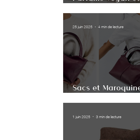
Sélection de Mar
25 juin 2025
4 min de lecture
Sacs et Maroquine
animal : repenser
1 juin 2025
3 min de lecture