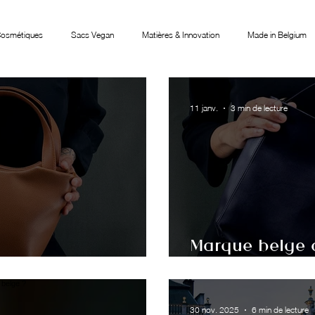
Cosmétiques
Sacs Vegan
Matières & Innovation
Made in Belgium
ux
11 janv.
3 min de lecture
Marque belge 
oisir ?
critères à exa
30 nov. 2025
6 min de lecture