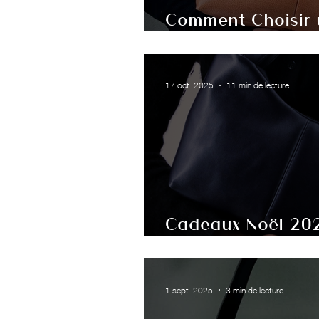
Comment Choisir 
Guide Complet 2
17 oct. 2025
11 min de lecture
Cadeaux Noël 2025
vegan et Made in
1 sept. 2025
3 min de lecture