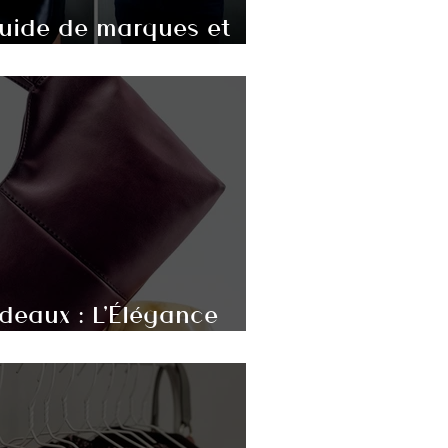
guide de marques et
oix (2026)
deaux : L'Élégance
'une Couleur Iconique