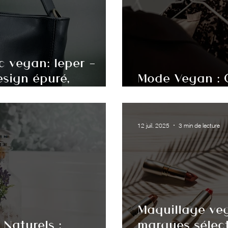
 vegan: Ieper -
esign épuré,
Mode Vegan : 
que
Garde-Robe Ét
12 juil. 2025
3 min de lecture
Maquillage veg
Naturels :
marques sélect