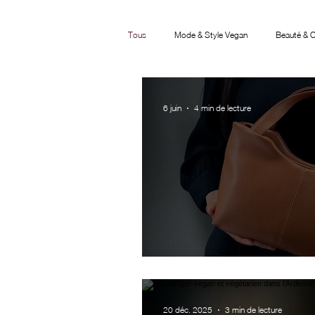
Tous
Mode & Style Vegan
Beauté & 
Éthique & Engagement
Idées Cadea
6 juin
4 min de lecture
Quel sac vegan ch
20 déc. 2025
3 min de lecture