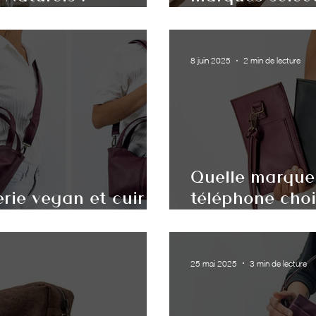
ques
essentiels
8 juin 2025
2 min de lecture
Quelle marque
rie vegan et cuir
téléphone chois
 nos choix en 2025
regardiez du c
25 mai 2025
3 min de lecture