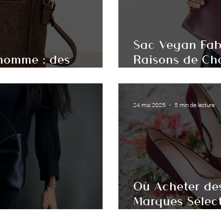
Sac Vegan Fabr
homme : des
Raisons de Cho
s et belges
Éthiques
24 mai 2025
5 min de lecture
Où Acheter de
Marques Sélect
ac vegan ?
Européenne