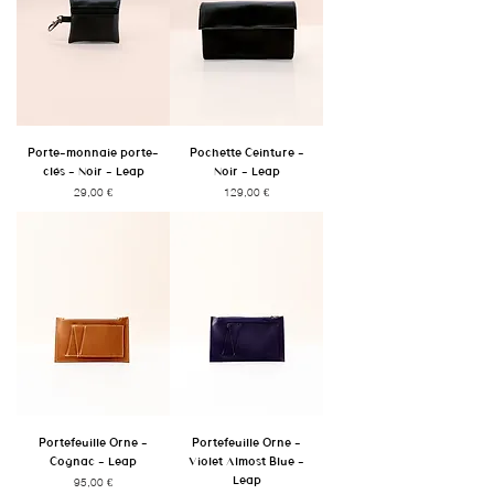
Porte-monnaie porte-
Pochette Ceinture -
clés - Noir - Leap
Noir - Leap
Prix
Prix
29,00 €
129,00 €
Portefeuille Orne -
Portefeuille Orne -
Cognac - Leap
Violet Almost Blue -
Leap
Prix
95,00 €