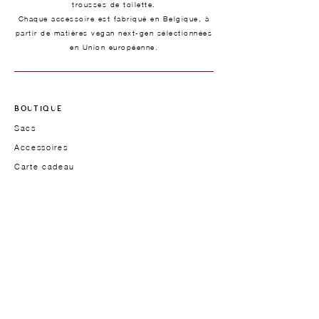
trousses de toilette.
Chaque accessoire est fabriqué en Belgique, à
partir de matières vegan next-gen sélectionnées
en Union européenne.
BOUTIQUE
Sacs
Accessoires
Carte cadeau
TYPOLOGIE
Sacs à main
Sacs de travail
Sacs bandoulière & épaule
Modèles pour hommes