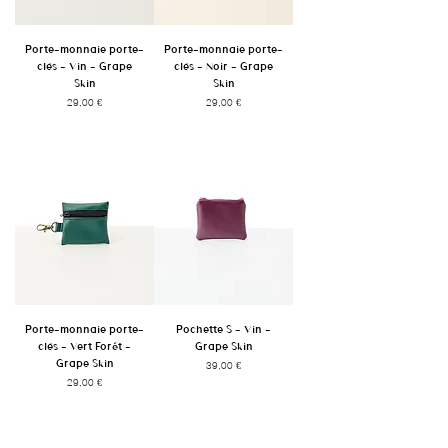
Porte-monnaie porte-
Porte-monnaie porte-
clés - Vin - Grape
clés - Noir - Grape
Skin
Skin
Prix
Prix
29,00 €
29,00 €
Porte-monnaie porte-
Pochette S - Vin -
clés - Vert Forêt -
Grape Skin
Grape Skin
Prix
39,00 €
Prix
29,00 €