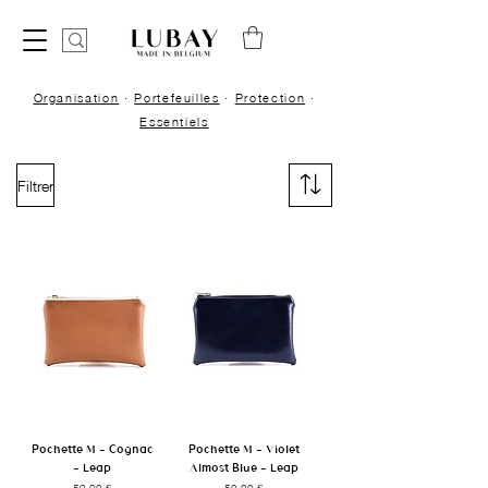
Organisation
·
Portefeuilles
·
Protection
·
Essentiels
Filtrer
Pochette M - Cognac
Pochette M - Violet
- Leap
Almost Blue - Leap
Prix
Prix
59,00 €
59,00 €