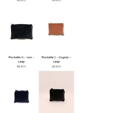
Pochette M - Noir -
Pochette S - Cognac -
Leap
Leap
Prix
Prix
59,00 €
39,00 €