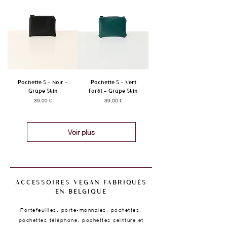
Pochette S - Noir -
Pochette S - Vert
Grape Skin
Forêt - Grape Skin
Prix
Prix
39,00 €
39,00 €
Voir plus
ACCESSOIRES VEGAN FABRIQUÉS
EN BELGIQUE
Portefeuilles, porte-monnaies, pochettes,
pochettes téléphone, pochettes ceinture et