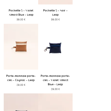
Pochette S - Violet
Pochette S - Noir -
Almost Blue - Leap
Leap
Prix
Prix
39,00 €
39,00 €
Porte-monnaie porte-
Porte-monnaie porte-
clés - Cognac - Leap
clés - Violet Almost
Blue - Leap
Prix
29,00 €
Prix
29,00 €