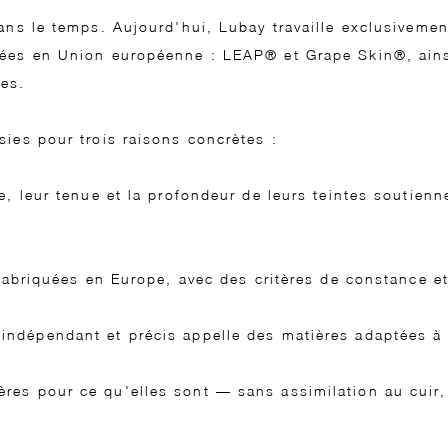
dans le temps. Aujourd'hui, Lubay travaille exclusiveme
uées en Union européenne : LEAP® et Grape Skin®, ains
les.
sies pour trois raisons concrètes :
e, leur tenue et la profondeur de leurs teintes soutienn
fabriquées en Europe, avec des critères de constance e
ndépendant et précis appelle des matières adaptées à 
es pour ce qu'elles sont — sans assimilation au cuir,