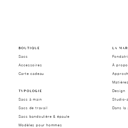
BOUTIQUE
LA MA
Sacs
Fondatr
Accessoires
À propo
Carte cadeau
Approc
Matière
TYPOLOGIE
Design
Sacs à main
Studio-a
Sacs de travail
Dans la
Sacs bandoulière & épaule
Modèles pour hommes