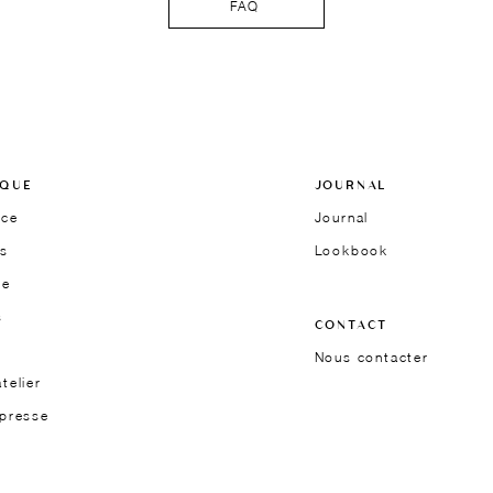
FAQ
RQUE
JOURNAL
ice
Journal
s
Lookbook
he
s
CONTACT
Nous contacter
telier
 presse