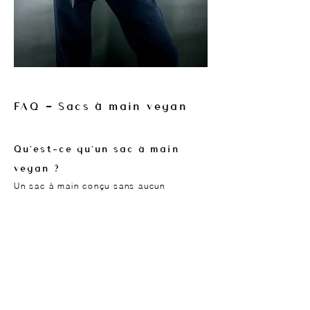
FAQ — Sacs à main vegan
Qu'est-ce qu'un sac à main
vegan ?
Un sac à main conçu sans aucun
composant d'origine animale (ni cuir, ni
fourrure, ni laine, ni soie). La
dénomination repose sur la composition
des matériaux.
Où sont fabriqués les sacs à
main Lubay ?