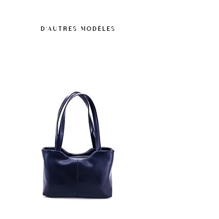
Laisser sécher naturellement avant
végétales et à d'autres composants
utilisation.
d'origine végétale et recyclée. Certifiée GRS
Ces matières vegan next-gen offrent une
D'AUTRES MODÈLES
(Global Recycled Standard) et conforme aux
résistance adaptée à un usage courant, y
réglementations européennes REACH. Zéro
compris en conditions humides, sans être
composant animal.
conçues comme des matériaux
imperméables.
Un spray d’imprégnation sans silicone ni
huile peut être utilisé, après test préalable
sur une zone discrète.
En cas de tache, essuyer rapidement pour
éviter les marques.
Éviter l’exposition prolongée à l’humidité et
aux sources de chaleur.