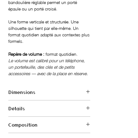
bandoulière réglable permet un porté
épaule ou un porté croisé.
Une forme verticale et structurée. Une
silhouette qui tient par elle-même. Un
format quotidien adapté aux contextes plus
formels.
Repère de volume :
format quotidien.
Le volume est calibré pour un téléphone,
un portefeuille, des clés et de petits
accessoires — avec de la place en réserve.
Dimensions
Hauteur : 21 cm
Détails
Longueur : 16 cm
Profondeur : 5 cm
Bandoulière : Réglable jusqu'à 143,5
Composition
cm
Extérieur : 2 poches plaquées
Extérieur