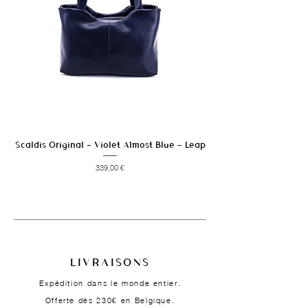
Scaldis Original - Violet Almost Blue - Leap
Prix
339,00 €
LIVRAISONS
Expédition dans le monde entier.
Offerte dès 230€ en Belgique.