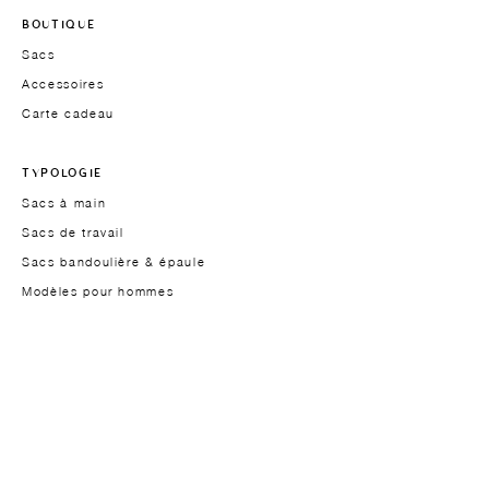
BOUTIQUE
Sacs
Accessoires
Carte cadeau
TYPOLOGIE
Sacs à main
Sacs de travail
Sacs bandoulière & épaule
Modèles pour hommes
LA MARQUE
Fondatrice
À propos
Approche
Matières